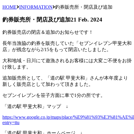
HOME
INFORMATION
釣券販売所・閉店及び追加
釣券販売所・閉店及び追加
21 Feb. 2024
釣券販売店の閉店＆追加のお知らせです！
長年当漁協の釣券を販売していた「セブンイレブン甲斐大和
店」が残念ながら2/15をもって閉店いたしました。
大和地域・日川にて遊漁されるお客様には大変ご不便をお掛
け致します。
追加販売所として、「道の駅 甲斐大和」さんが本年度より
新しく販売店として加わって頂きました。
セブンイレブンを笹子方面に車で1分の所です。
「道の駅 甲斐大和」マップ ↓
https://www.google.co.jp/maps/place/%E9%81%93%E3%81%AE
entry=ttu
「道の駅 甲斐大和」ホームページ ↓