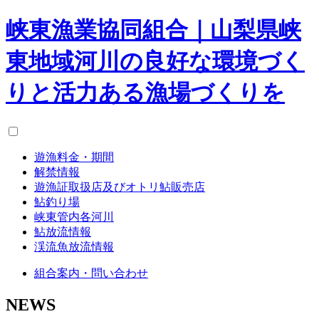
峡東漁業協同組合｜山梨県峡
東地域河川の良好な環境づく
りと活力ある漁場づくりを
遊漁料金・期間
解禁情報
遊漁証取扱店及びオトリ鮎販売店
鮎釣り場
峡東管内各河川
鮎放流情報
渓流魚放流情報
組合案内・問い合わせ
NEWS