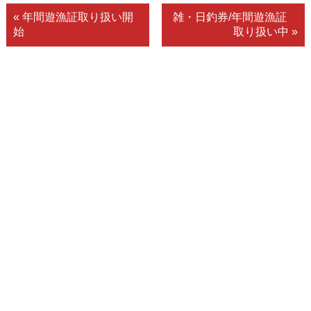
« 年間遊漁証取り扱い開
雑・日釣券/年間遊漁証
始
取り扱い中 »