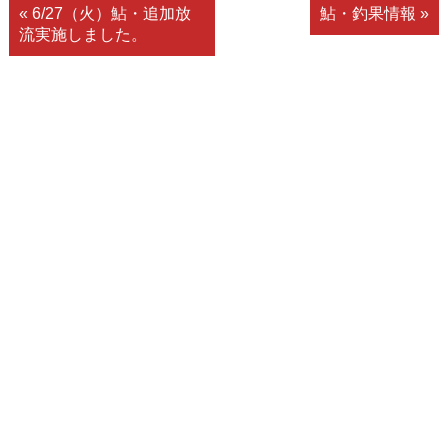
« 6/27（火）鮎・追加放
鮎・釣果情報 »
流実施しました。