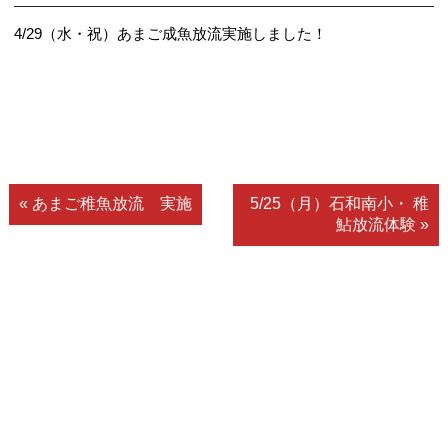
4/29（水・祝）あまご成魚放流実施しました！
« あまご稚魚放流 実施
5/25（月）石和南小・ 稚
鮎放流体験 »