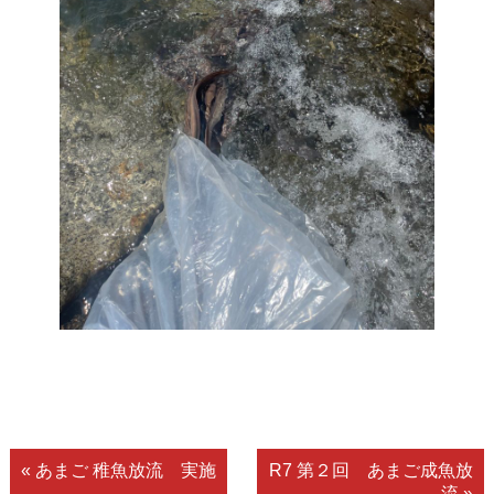
« あまご 稚魚放流 実施
R7 第２回 あまご成魚放
流 »