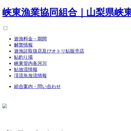
峡東漁業協同組合｜山梨県峡
遊漁料金・期間
解禁情報
遊漁証取扱店及びオトリ鮎販売店
鮎釣り場
峡東管内各河川
鮎放流情報
渓流魚放流情報
組合案内・問い合わせ