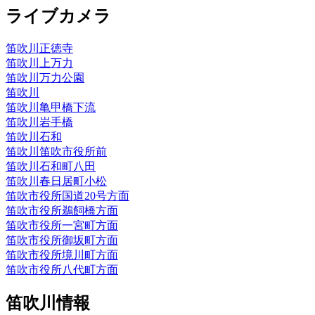
ライブカメラ
笛吹川正徳寺
笛吹川上万力
笛吹川万力公園
笛吹川
笛吹川亀甲橋下流
笛吹川岩手橋
笛吹川石和
笛吹川笛吹市役所前
笛吹川石和町八田
笛吹川春日居町小松
笛吹市役所国道20号方面
笛吹市役所鵜飼橋方面
笛吹市役所一宮町方面
笛吹市役所御坂町方面
笛吹市役所境川町方面
笛吹市役所八代町方面
笛吹川情報